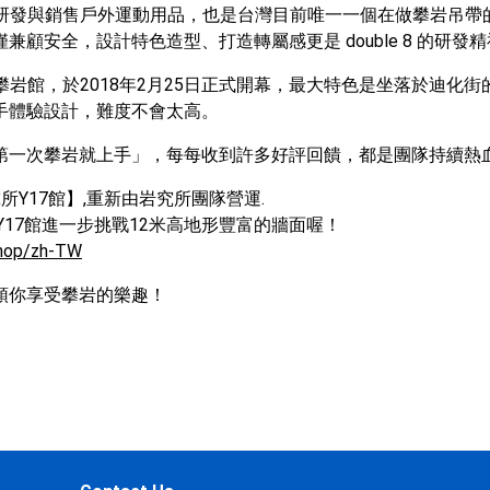
，專門研發與銷售戶外運動用品，也是台灣目前唯一一個在做攀岩
安全，設計特色造型、打造轉屬感更是 double 8 的研發
所】攀岩館，於2018年2月25日正式開幕，最大特色是坐落於
手體驗設計，難度不會太高。
第一次攀岩就上手」，每每收到許多好評回饋，都是團隊持續熱
所Y17館】,重新由岩究所團隊營運.

17館進一步挑戰12米高地形豐富的牆面喔！

shop/zh-TW
領你享受攀岩的樂趣！