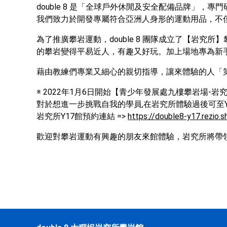
double 8 是「全球戶外休閒及安全配備品牌」
我們致力於開發專屬符合亞洲人身形的運動用品，不僅兼顧
為了推廣攀岩運動，double 8 團隊成立了【岩究
的攀岩變得平易近人，有趣又好玩。加上場地專為新
藉由教練們專業又細心的親切指導，讓來體驗的人「
※ 2022年1月6日開始【青少年發展處九樓攀岩場-岩究
對於想進一步挑戰自我的學員,在岩究所體驗過後可至Y
岩究所Y17館預約連結 => 
https://double8-y17.rezio.
歡迎對攀岩運動有興趣的朋友來館體驗，岩究所將帶