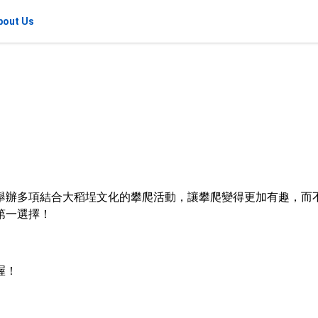
bout Us
舉辦多項結合大稻埕文化的攀爬活動，讓攀爬變得更加有趣，而
第一選擇！
喔！